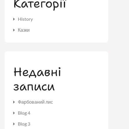
Категорії
History
Казки
Недавні
записи
Фарбований лис
Blog 4
Blog 3