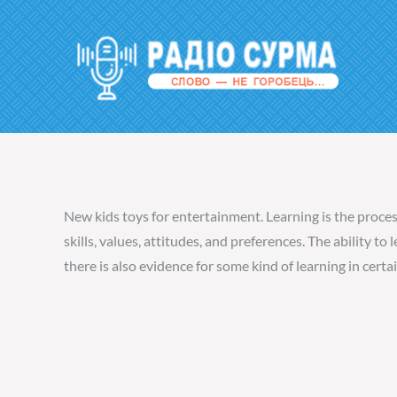
Перейти
до
вмісту
Ра
New kids toys for entertainment. Learning is the proce
skills, values, attitudes, and preferences. The ability 
there is also evidence for some kind of learning in certa