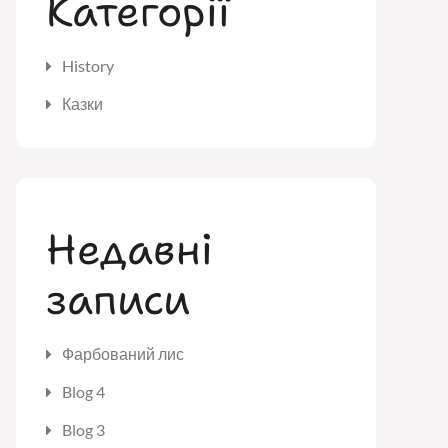
Категорії
History
Казки
Недавні
записи
Фарбований лис
Blog 4
Blog 3