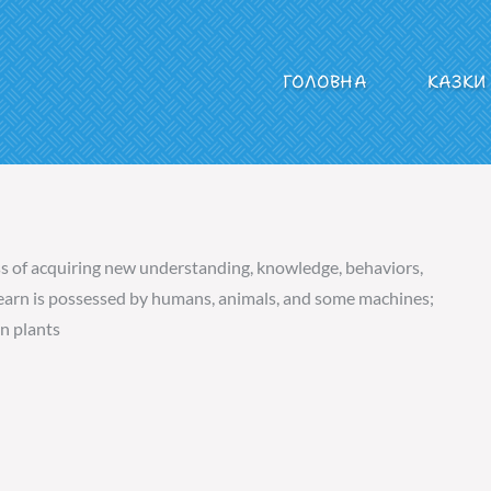
ГОЛОВНА
КАЗКИ
діо СУРМА
ss of acquiring new understanding, knowledge, behaviors,
to learn is possessed by humans, animals, and some machines;
in plants