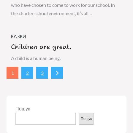
who have chosen to come to work for our school. In
the charter school environment, it’s all…
КАЗКИ
Children are great.
A child is a human being.
Пагінація
1
2
3
записів
Пошук
Пошук