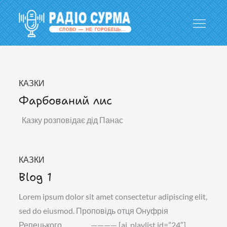
Перейти
до
вмісту
Радіо СУРМА
КАЗКИ
Фарбований лис
Казку розповідає дід Панас
КАЗКИ
Blog 1
Lorem ipsum dolor sit amet consectetur adipiscing elit,
sed do eiusmod. Проповідь отця Онуфрія
Репецького …………. ———— [ai_playlist id=”24″]